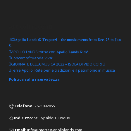
Articoli recenti
💥𝐀𝐩𝐨𝐥𝐥𝐨 𝐋𝐚𝐧𝐝𝐬 @ 𝐓𝐫𝐞𝐩𝐮𝐳𝐳𝐢 – 𝐭𝐡𝐞 𝐦𝐮𝐬𝐢𝐜 𝐞𝐯𝐞𝐧𝐭𝐬 𝐟𝐫𝐨𝐦 𝐃𝐞𝐜. 𝟐𝟑 𝐭𝐨 𝐉𝐚𝐧.
𝟓.
APOLLO LANDS torna con 𝐀𝐩𝐨𝐥𝐥𝐨 𝐋𝐚𝐧𝐝𝐬 𝐊𝐢𝐝𝐬!
Concert of “Banda Viva”
GIORNATE DELLA MUSICA 2022 – ISOLA DI VIDO CORFÙ
Terre Apollo. Rete per le tradizioni e il patrimonio in musica
Politica sulla riservatezza
Telefono
:
2671092855
Ιndirizzo:
St. Typaldou , Lixouri
Email:
info@interreg-apollolands.com