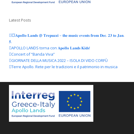
Latest Posts
💥𝐀𝐩𝐨𝐥𝐥𝐨 𝐋𝐚𝐧𝐝𝐬 @ 𝐓𝐫𝐞𝐩𝐮𝐳𝐳𝐢 – 𝐭𝐡𝐞 𝐦𝐮𝐬𝐢𝐜 𝐞𝐯𝐞𝐧𝐭𝐬 𝐟𝐫𝐨𝐦 𝐃𝐞𝐜. 𝟐𝟑 𝐭𝐨 𝐉𝐚𝐧.
𝟓.
APOLLO LANDS torna con 𝐀𝐩𝐨𝐥𝐥𝐨 𝐋𝐚𝐧𝐝𝐬 𝐊𝐢𝐝𝐬!
Concert of “Banda Viva”
GIORNATE DELLA MUSICA 2022 – ISOLA DI VIDO CORFÙ
Terre Apollo. Rete per le tradizioni e il patrimonio in musica