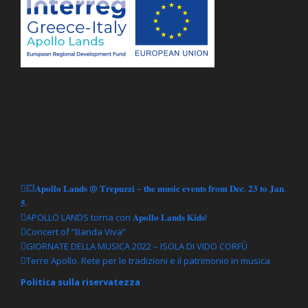
Articoli recenti
💥𝐀𝐩𝐨𝐥𝐥𝐨 𝐋𝐚𝐧𝐝𝐬 @ 𝐓𝐫𝐞𝐩𝐮𝐳𝐳𝐢 – 𝐭𝐡𝐞 𝐦𝐮𝐬𝐢𝐜 𝐞𝐯𝐞𝐧𝐭𝐬 𝐟𝐫𝐨𝐦 𝐃𝐞𝐜. 𝟐𝟑 𝐭𝐨 𝐉𝐚𝐧.
𝟓.
APOLLO LANDS torna con 𝐀𝐩𝐨𝐥𝐥𝐨 𝐋𝐚𝐧𝐝𝐬 𝐊𝐢𝐝𝐬!
Concert of “Banda Viva”
GIORNATE DELLA MUSICA 2022 – ISOLA DI VIDO CORFÙ
Terre Apollo. Rete per le tradizioni e il patrimonio in musica
Politica sulla riservatezza