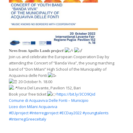
𝐍𝐞𝐰𝐬 𝐟𝐫𝐨𝐦 𝐀𝐩𝐨𝐥𝐥𝐨 𝐋𝐚𝐧𝐝𝐬 𝐩𝐫𝐨𝐣𝐞𝐜𝐭!
Join us and celebrate the European Cooperation Day by
attending the Concert of “Banda Viva”, the young marching
band of “Don Milani” High School of the Municipality of
Acquaviva delle Fonti
20 October h. 18.00
Fiera Del Levante, Pavilion 152, Bari
Book your free ticket
https://bit.ly/3CO9Qid
Comune di Acquaviva Delle Fonti – Municipio
Liceo don Milani Acquaviva
#EUproject
#Interregproject
#ECDay2022
#youngtalents
#InterregGreeceItaly