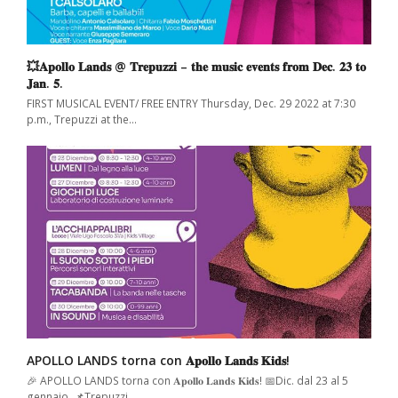
💥𝐀𝐩𝐨𝐥𝐥𝐨 𝐋𝐚𝐧𝐝𝐬 @ 𝐓𝐫𝐞𝐩𝐮𝐳𝐳𝐢 – 𝐭𝐡𝐞 𝐦𝐮𝐬𝐢𝐜 𝐞𝐯𝐞𝐧𝐭𝐬 𝐟𝐫𝐨𝐦 𝐃𝐞𝐜. 𝟐𝟑 𝐭𝐨
𝐉𝐚𝐧. 𝟓.
FIRST MUSICAL EVENT/ FREE ENTRY Thursday, Dec. 29 2022 at 7:30
p.m., Trepuzzi at the…
APOLLO LANDS torna con 𝐀𝐩𝐨𝐥𝐥𝐨 𝐋𝐚𝐧𝐝𝐬 𝐊𝐢𝐝𝐬!
🎉 APOLLO LANDS torna con 𝐀𝐩𝐨𝐥𝐥𝐨 𝐋𝐚𝐧𝐝𝐬 𝐊𝐢𝐝𝐬! 📅Dic. dal 23 al 5
gennaio, 📌Trepuzzi…