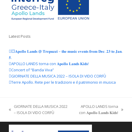
Latest Posts
💥𝐀𝐩𝐨𝐥𝐥𝐨 𝐋𝐚𝐧𝐝𝐬 @ 𝐓𝐫𝐞𝐩𝐮𝐳𝐳𝐢 – 𝐭𝐡𝐞 𝐦𝐮𝐬𝐢𝐜 𝐞𝐯𝐞𝐧𝐭𝐬 𝐟𝐫𝐨𝐦 𝐃𝐞𝐜. 𝟐𝟑 𝐭𝐨 𝐉𝐚𝐧.
𝟓.
APOLLO LANDS torna con 𝐀𝐩𝐨𝐥𝐥𝐨 𝐋𝐚𝐧𝐝𝐬 𝐊𝐢𝐝𝐬!
Concert of “Banda Viva”
GIORNATE DELLA MUSICA 2022 – ISOLA DI VIDO CORFÙ
Terre Apollo. Rete per le tradizioni e il patrimonio in musica
GIORNATE DELLA MUSICA 2022
APOLLO LANDS torna
post
articolo
– ISOLA DI VIDO CORFÙ
con 𝐀𝐩𝐨𝐥𝐥𝐨 𝐋𝐚𝐧𝐝𝐬 𝐊𝐢𝐝𝐬!
precedente:
successivo: