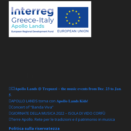
Articoli recenti
💥𝐀𝐩𝐨𝐥𝐥𝐨 𝐋𝐚𝐧𝐝𝐬 @ 𝐓𝐫𝐞𝐩𝐮𝐳𝐳𝐢 – 𝐭𝐡𝐞 𝐦𝐮𝐬𝐢𝐜 𝐞𝐯𝐞𝐧𝐭𝐬 𝐟𝐫𝐨𝐦 𝐃𝐞𝐜. 𝟐𝟑 𝐭𝐨 𝐉𝐚𝐧.
𝟓.
APOLLO LANDS torna con 𝐀𝐩𝐨𝐥𝐥𝐨 𝐋𝐚𝐧𝐝𝐬 𝐊𝐢𝐝𝐬!
Concert of “Banda Viva”
GIORNATE DELLA MUSICA 2022 – ISOLA DI VIDO CORFÙ
Terre Apollo. Rete per le tradizioni e il patrimonio in musica
Politica sulla riservatezza