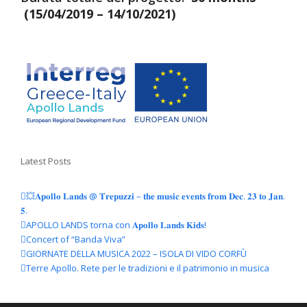
(15/04/2019 – 14/10/2021)
Latest Posts
💥𝐀𝐩𝐨𝐥𝐥𝐨 𝐋𝐚𝐧𝐝𝐬 @ 𝐓𝐫𝐞𝐩𝐮𝐳𝐳𝐢 – 𝐭𝐡𝐞 𝐦𝐮𝐬𝐢𝐜 𝐞𝐯𝐞𝐧𝐭𝐬 𝐟𝐫𝐨𝐦 𝐃𝐞𝐜. 𝟐𝟑 𝐭𝐨 𝐉𝐚𝐧.
𝟓.
APOLLO LANDS torna con 𝐀𝐩𝐨𝐥𝐥𝐨 𝐋𝐚𝐧𝐝𝐬 𝐊𝐢𝐝𝐬!
Concert of “Banda Viva”
GIORNATE DELLA MUSICA 2022 – ISOLA DI VIDO CORFÙ
Terre Apollo. Rete per le tradizioni e il patrimonio in musica