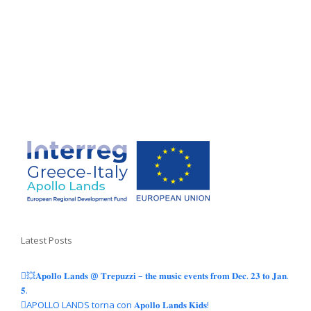
Latest Posts
💥𝐀𝐩𝐨𝐥𝐥𝐨 𝐋𝐚𝐧𝐝𝐬 @ 𝐓𝐫𝐞𝐩𝐮𝐳𝐳𝐢 – 𝐭𝐡𝐞 𝐦𝐮𝐬𝐢𝐜 𝐞𝐯𝐞𝐧𝐭𝐬 𝐟𝐫𝐨𝐦 𝐃𝐞𝐜. 𝟐𝟑 𝐭𝐨 𝐉𝐚𝐧.
𝟓.
APOLLO LANDS torna con 𝐀𝐩𝐨𝐥𝐥𝐨 𝐋𝐚𝐧𝐝𝐬 𝐊𝐢𝐝𝐬!