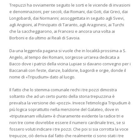
Trepuzzi ha ovviamente seguito le sorti e le vicende di invasioni
e denominazioni, per secoli, dai Romani, dai Goti, dai Greci, dai
Longobardi, dai Normanni; assoggettata in seguito agli Svevi,
agli Angioini, al Principato di Taranto, agli Aragonesi, ai Turchi
che la saccheggiarono, ai Francesi e ancora una volta ai
Borboni e da ultimo ai Reali di Savoia.
Da una leggenda pagana si vuole che in località prossima a S.
Angelo, al tempo dei Romani, sorgesse un’area dedicata a
Bacco dove i patrizi della vicina Lupiae si davano convegno per i
Baccanali con feste, danze, baldorie, bagordi e orgie, donde il
nome di «Tripudium» dato al luogo.
Il fatto che lo stemma comunale rechi i tre pozzi dimostra
soltanto che ad un certo punto della storia trepuzzina è
prevalsa la versione dei «pozzi». Invece l’etimologia Tripudium è
più logica soprattutto nella menzione del Galateo, dove in
«triputeanam villulam» è chiaramente evidente la radice tri e
non tre come dovrebbe essere il numero cardinale tres, se si
fossero voluti indicare i tre pozzi. Che poi si sia corrotta la voce
trepuzze, ciò deriva dal fatto che realmente ci sono stati i tre