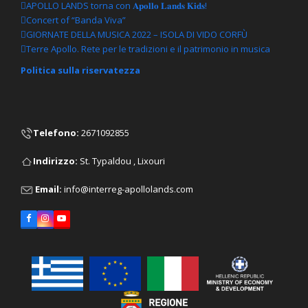
APOLLO LANDS torna con 𝐀𝐩𝐨𝐥𝐥𝐨 𝐋𝐚𝐧𝐝𝐬 𝐊𝐢𝐝𝐬!
Concert of “Banda Viva”
GIORNATE DELLA MUSICA 2022 – ISOLA DI VIDO CORFÙ
Terre Apollo. Rete per le tradizioni e il patrimonio in musica
Politica sulla riservatezza
Telefono
:
2671092855
Ιndirizzo:
St. Typaldou , Lixouri
Email:
info@interreg-apollolands.com
Facebook
Instagram
YouTube