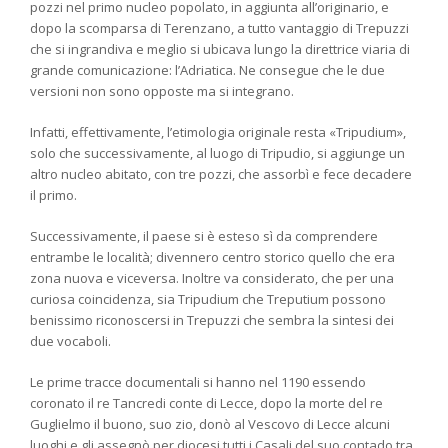
pozzi nel primo nucleo popolato, in aggiunta all’originario, e
dopo la scomparsa di Terenzano, a tutto vantaggio di Trepuzzi
che si ingrandiva e meglio si ubicava lungo la direttrice viaria di
grande comunicazione: l’Adriatica. Ne consegue che le due
versioni non sono opposte ma si integrano.
Infatti, effettivamente, l’etimologia originale resta «Tripudium»,
solo che successivamente, al luogo di Tripudio, si aggiunge un
altro nucleo abitato, con tre pozzi, che assorbì e fece decadere
il primo.
Successivamente, il paese si è esteso sì da comprendere
entrambe le località; divennero centro storico quello che era
zona nuova e viceversa. Inoltre va considerato, che per una
curiosa coincidenza, sia Tripudium che Treputium possono
benissimo riconoscersi in Trepuzzi che sembra la sintesi dei
due vocaboli.
Le prime tracce documentali si hanno nel 1190 essendo
coronato il re Tancredi conte di Lecce, dopo la morte del re
Guglielmo il buono, suo zio, donò al Vescovo di Lecce alcuni
luoghi e gli assegnò per diocesi tutti i Casali del suo contado tra