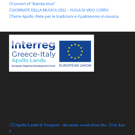
Concert of “Banda Viva”
GIORNATE DELLA MUSICA 2022 – ISOLA DI VIDO CORFÙ
Terre Apollo. Rete per le tradizioni e il patrimonio in musica
Articoli recenti
💥𝐀𝐩𝐨𝐥𝐥𝐨 𝐋𝐚𝐧𝐝𝐬 @ 𝐓𝐫𝐞𝐩𝐮𝐳𝐳𝐢 – 𝐭𝐡𝐞 𝐦𝐮𝐬𝐢𝐜 𝐞𝐯𝐞𝐧𝐭𝐬 𝐟𝐫𝐨𝐦 𝐃𝐞𝐜. 𝟐𝟑 𝐭𝐨 𝐉𝐚𝐧.
𝟓.