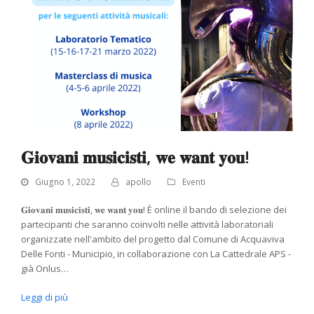
𝐆𝐢𝐨𝐯𝐚𝐧𝐢 𝐦𝐮𝐬𝐢𝐜𝐢𝐬𝐭𝐢, 𝐰𝐞 𝐰𝐚𝐧𝐭 𝐲𝐨𝐮!
Giugno 1, 2022
apollo
Eventi
𝐆𝐢𝐨𝐯𝐚𝐧𝐢 𝐦𝐮𝐬𝐢𝐜𝐢𝐬𝐭𝐢, 𝐰𝐞 𝐰𝐚𝐧𝐭 𝐲𝐨𝐮! È online il bando di selezione dei
partecipanti che saranno coinvolti nelle attività laboratoriali
organizzate nell'ambito del progetto dal Comune di Acquaviva
Delle Fonti - Municipio, in collaborazione con La Cattedrale APS -
già Onlus…
Leggi di più