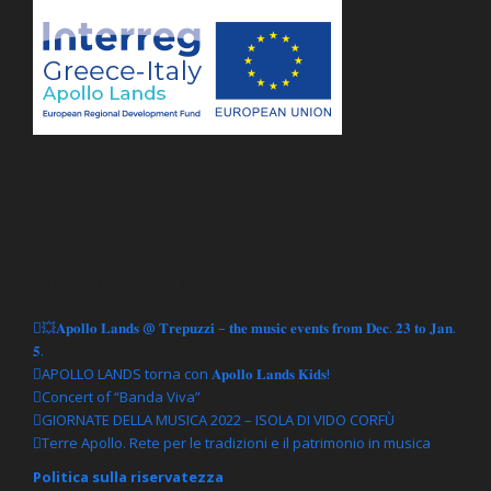
Articoli recenti
💥𝐀𝐩𝐨𝐥𝐥𝐨 𝐋𝐚𝐧𝐝𝐬 @ 𝐓𝐫𝐞𝐩𝐮𝐳𝐳𝐢 – 𝐭𝐡𝐞 𝐦𝐮𝐬𝐢𝐜 𝐞𝐯𝐞𝐧𝐭𝐬 𝐟𝐫𝐨𝐦 𝐃𝐞𝐜. 𝟐𝟑 𝐭𝐨 𝐉𝐚𝐧.
𝟓.
APOLLO LANDS torna con 𝐀𝐩𝐨𝐥𝐥𝐨 𝐋𝐚𝐧𝐝𝐬 𝐊𝐢𝐝𝐬!
Concert of “Banda Viva”
GIORNATE DELLA MUSICA 2022 – ISOLA DI VIDO CORFÙ
Terre Apollo. Rete per le tradizioni e il patrimonio in musica
Politica sulla riservatezza