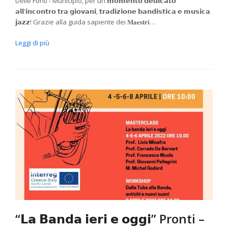
Delle Fonti - Municipio, per un 𝗺𝗼𝗺𝗲𝗻𝘁𝗼 𝗱𝗲𝗱𝗶𝗰𝗮𝘁𝗼
𝗮𝗹𝗹'𝗶𝗻𝗰𝗼𝗻𝘁𝗿𝗼 𝘁𝗿𝗮 𝗴𝗶𝗼𝘃𝗮𝗻𝗶, 𝘁𝗿𝗮𝗱𝗶𝘇𝗶𝗼𝗻𝗲 𝗯𝗮𝗻𝗱𝗶𝘀𝘁𝗶𝗰𝗮 𝗲 𝗺𝘂𝘀𝗶𝗰𝗮
𝗷𝗮𝘇𝘇! Grazie alla guida sapiente dei 𝐌𝐚𝐞𝐬𝐭𝐫𝐢…
Leggi di più
“𝗟𝗮 𝗕𝗮𝗻𝗱𝗮 𝗶𝗲𝗿𝗶 𝗲 𝗼𝗴𝗴𝗶” Pronti –