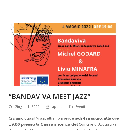
“BANDAVIVA MEET JAZZ”
Giugno 1, 2022
apollo
Eventi
Ci siamo quasi! Vi aspettiamo 𝗺𝗲𝗿𝗰𝗼𝗹𝗲𝗱𝗶̀ 𝟰 𝗺𝗮𝗴𝗴𝗶𝗼, 𝗮𝗹𝗹𝗲 𝗼𝗿𝗲
𝟭𝟵:𝟬𝟬 𝗽𝗿𝗲𝘀𝘀𝗼 𝗹𝗮 𝗖𝗮𝘀𝘀𝗮𝗿𝗺𝗼𝗻𝗶𝗰𝗮 𝗱𝗲𝗹 Comune di Acquaviva