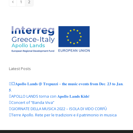
1
2
Precedente
Pagina
Pagina
Latest Posts
💥𝐀𝐩𝐨𝐥𝐥𝐨 𝐋𝐚𝐧𝐝𝐬 @ 𝐓𝐫𝐞𝐩𝐮𝐳𝐳𝐢 – 𝐭𝐡𝐞 𝐦𝐮𝐬𝐢𝐜 𝐞𝐯𝐞𝐧𝐭𝐬 𝐟𝐫𝐨𝐦 𝐃𝐞𝐜. 𝟐𝟑 𝐭𝐨 𝐉𝐚𝐧.
𝟓.
APOLLO LANDS torna con 𝐀𝐩𝐨𝐥𝐥𝐨 𝐋𝐚𝐧𝐝𝐬 𝐊𝐢𝐝𝐬!
Concert of “Banda Viva”
GIORNATE DELLA MUSICA 2022 – ISOLA DI VIDO CORFÙ
Terre Apollo. Rete per le tradizioni e il patrimonio in musica