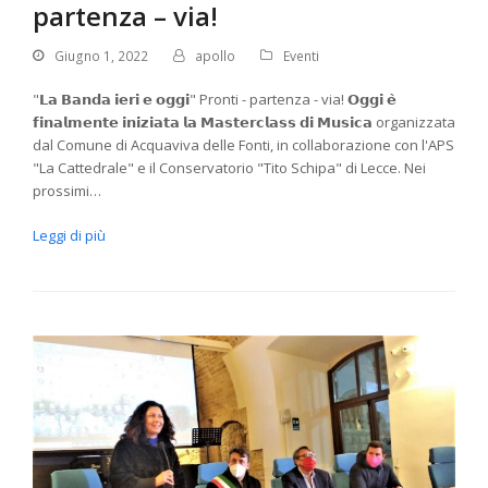
partenza – via!
Giugno 1, 2022
apollo
Eventi
"𝗟𝗮 𝗕𝗮𝗻𝗱𝗮 𝗶𝗲𝗿𝗶 𝗲 𝗼𝗴𝗴𝗶" Pronti - partenza - via! 𝗢𝗴𝗴𝗶 𝗲̀
𝗳𝗶𝗻𝗮𝗹𝗺𝗲𝗻𝘁𝗲 𝗶𝗻𝗶𝘇𝗶𝗮𝘁𝗮 𝗹𝗮 𝗠𝗮𝘀𝘁𝗲𝗿𝗰𝗹𝗮𝘀𝘀 𝗱𝗶 𝗠𝘂𝘀𝗶𝗰𝗮 organizzata
dal Comune di Acquaviva delle Fonti, in collaborazione con l'APS
"La Cattedrale" e il Conservatorio "Tito Schipa" di Lecce. Nei
prossimi…
Leggi di più