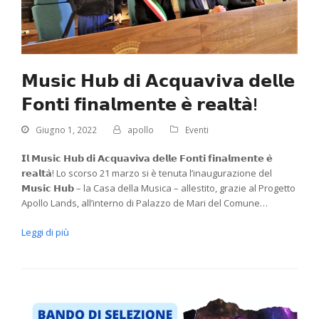
𝗠𝘂𝘀𝗶𝗰 𝗛𝘂𝗯 𝗱𝗶 𝗔𝗰𝗾𝘂𝗮𝘃𝗶𝘃𝗮 𝗱𝗲𝗹𝗹𝗲
𝗙𝗼𝗻𝘁𝗶 𝗳𝗶𝗻𝗮𝗹𝗺𝗲𝗻𝘁𝗲 𝗲̀ 𝗿𝗲𝗮𝗹𝘁𝗮̀!
Giugno 1, 2022
apollo
Eventi
𝗜𝗹 𝗠𝘂𝘀𝗶𝗰 𝗛𝘂𝗯 𝗱𝗶 𝗔𝗰𝗾𝘂𝗮𝘃𝗶𝘃𝗮 𝗱𝗲𝗹𝗹𝗲 𝗙𝗼𝗻𝘁𝗶 𝗳𝗶𝗻𝗮𝗹𝗺𝗲𝗻𝘁𝗲 𝗲̀
𝗿𝗲𝗮𝗹𝘁𝗮̀! Lo scorso 21 marzo si è tenuta l’inaugurazione del
𝗠𝘂𝘀𝗶𝗰 𝗛𝘂𝗯 – la Casa della Musica – allestito, grazie al Progetto
Apollo Lands, all’interno di Palazzo de Mari del Comune…
Leggi di più