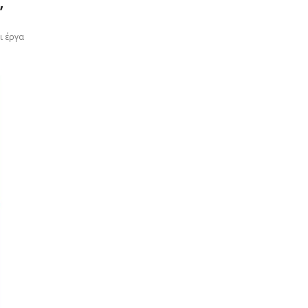
”
ι έργα