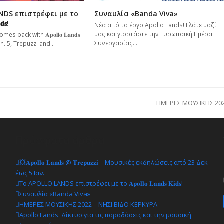
Συναυλία «Banda Viva»
NDS επιστρέφει με το
𝐝𝐬!
Νέα από το έργο Apollo Lands! Ελάτε μαζί
μας και γιορτάστε την Ευρωπαϊκή Ημέρα
back with 𝐀𝐩𝐨𝐥𝐥𝐨 𝐋𝐚𝐧𝐝𝐬
Συνεργασίας…
o Jan. 5, Trepuzzi and…
ΗΜΕΡΕΣ ΜΟΥΣΙΚΗΣ 202
next
post:
Πρόσφατα άρθρα
💥𝐀𝐩𝐨𝐥𝐥𝐨 𝐋𝐚𝐧𝐝𝐬 @ 𝐓𝐫𝐞𝐩𝐮𝐳𝐳𝐢 – Μουσικές εκδηλώσεις από 23 Δεκ
έως 5 Ιαν.
Το APOLLO LANDS επιστρέφει με το 𝐀𝐩𝐨𝐥𝐥𝐨 𝐋𝐚𝐧𝐝𝐬 𝐊𝐢𝐝𝐬!
Συναυλία «Banda Viva»
ΗΜΕΡΕΣ ΜΟΥΣΙΚΗΣ 2022 – ΝΗΣΙ ΒΙΔΟ ΚΕΡΚΥΡΑ
Apollo Lands. Δίκτυο για τις παραδόσεις και την μουσική