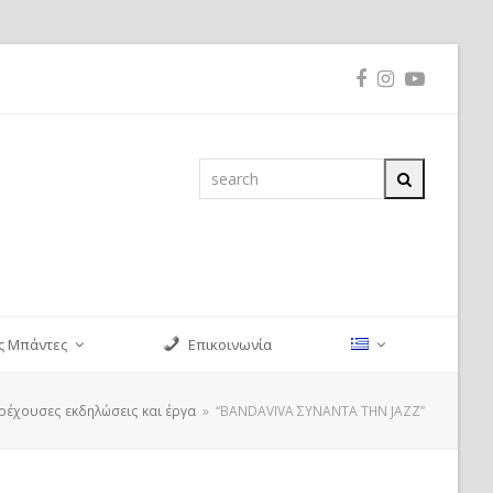
Facebook
Instagram
YouTub
search
Search
ς Μπάντες
Επικοινωνία
ρέχουσες εκδηλώσεις και έργα
»
“BANDAVIVA ΣΥΝΑΝΤΑ ΤΗΝ JAZZ”