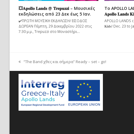
💥𝐀𝐩𝐨𝐥𝐥𝐨 𝐋𝐚𝐧𝐝𝐬 @ 𝐓𝐫𝐞𝐩𝐮𝐳𝐳𝐢 – Μουσικές
Το APOLLO LA
εκδηλώσεις από 23 Δεκ έως 5 Ιαν.
𝐀𝐩𝐨𝐥𝐥𝐨 𝐋𝐚𝐧𝐝𝐬 𝐊
✔️ΠΡΩΤΗ ΜΟΥΣΙΚΗ ΕΚΔΗΛΩΣΗ/ ΕΙΣΟΔΟΣ
APOLLO LANDS comes 
ΔΩΡΕΑΝ Πέμπτη, 29 Δεκεμβρίου 2022 στις
𝐊𝐢𝐝𝐬! Dec. 23 t
7:30 μ.μ., Trepuzzi στο Μοναστήρι…
“The Band χθες και σήμερα” Ready – set – go!
previous
post: