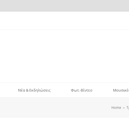
Nέα & Eκδηλώσεις
Φωτ.-Βίντεο
Μουσικέ
Home
»
Τ