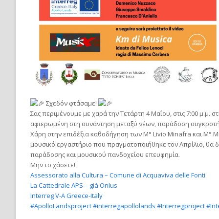
Σχεδόν φτάσαμε!
Σας περιμένουμε με χαρά την Τετάρτη 4 Μαΐου, στις 7:00 μ.μ. σ
αφιερωμένη στη συνάντηση μεταξύ νέων, παράδοση συγκροτήμ
Χάρη στην επιδέξια καθοδήγηση των M° Livio Minafra και M° Mi
μουσικό εργαστήριο που πραγματοποιήθηκε τον Απρίλιο, θα 
παράδοσης και μουσικού πανδοχείου επευφημία.
Μην το χάσετε!
Assessorato alla Cultura – Comune di Acquaviva delle Fonti
La Cattedrale APS – già Onlus
Interreg V-A Greece-Italy
#ApolloLandsproject
#interregapollolands
#Interregproject
#Int