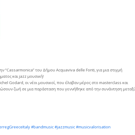
την “Cassarmonica” του Δήμου Acquaviva delle Fonti, για μια στιγμή
ατος και jazz μουσική!
chel Godard, οι νέοι μουσικοί, που έλαβαν μέρος στο masterclass και
δώσουν ζωή σε μια παράσταση που γεννήθηκε από την συνάντηση μεταξ
erregGreeceItaly
#bandmusic
#jazzmusic
#musicvalorisation