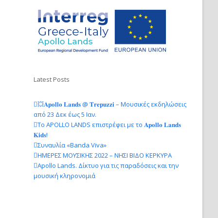
Latest Posts
💥𝐀𝐩𝐨𝐥𝐥𝐨 𝐋𝐚𝐧𝐝𝐬 @ 𝐓𝐫𝐞𝐩𝐮𝐳𝐳𝐢 – Μουσικές εκδηλώσεις
από 23 Δεκ έως 5 Ιαν.
Το APOLLO LANDS επιστρέφει με το 𝐀𝐩𝐨𝐥𝐥𝐨 𝐋𝐚𝐧𝐝𝐬
𝐊𝐢𝐝𝐬!
Συναυλία «Banda Viva»
ΗΜΕΡΕΣ ΜΟΥΣΙΚΗΣ 2022 – ΝΗΣΙ ΒΙΔΟ ΚΕΡΚΥΡΑ
Apollo Lands. Δίκτυο για τις παραδόσεις και την
μουσική κληρονομιά