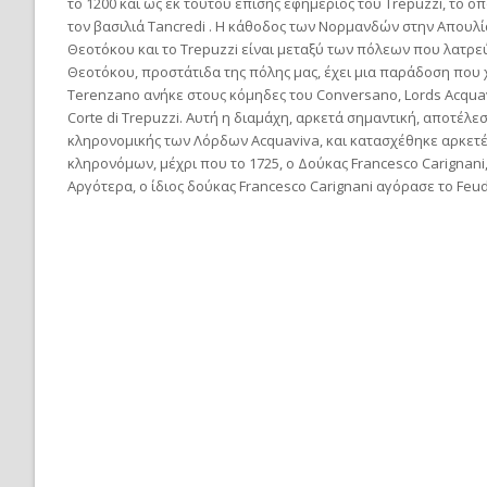
το 1200 και ως εκ τούτου επίσης εφημέριος του Trepuzzi, το 
τον βασιλιά Tancredi . Η κάθοδος των Νορμανδών στην Απουλ
Θεοτόκου και το Trepuzzi είναι μεταξύ των πόλεων που λατρεύ
Θεοτόκου, προστάτιδα της πόλης μας, έχει μια παράδοση που χ
Terenzano ανήκε στους κόμηδες του Conversano, Lords Acquav
Corte di Trepuzzi. Αυτή η διαμάχη, αρκετά σημαντική, αποτέ
κληρονομικής των Λόρδων Acquaviva, και κατασχέθηκε αρκετέ
κληρονόμων, μέχρι που το 1725, ο Δούκας Francesco Carignani
Αργότερα, ο ίδιος δούκας Francesco Carignani αγόρασε το Feud