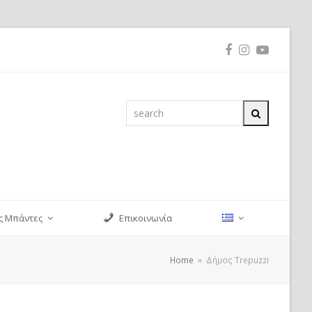
Facebook
Instagram
YouTub
search
Search
ς Μπάντες
Επικοινωνία
Home
»
Δήμος Trepuzzi