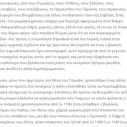
 για αιώνες, από τους Ρωμαίους, τους Γότθους, τους Έλληνες, τους
ηβούς, τους Αντζέβινους, το Πριγκιπάτο του Τάραντα, τους Αραγονείς,
α φορά τους Βουρβόνους και τέλος τον Βασιλικό Οίκο της Σαβοΐας. Ένας
γγελο, στα ρωμαϊκά χρόνια, υπήρχε μια περιοχή αφιερωμένη στον Βάκχο
κχαναλία με πάρτι, χορούς, γλέντι, γλέντι και οργίες, εξ ου και το όνομ
ς του δήμου φέρει τρία πηγάδια δείχνει μόνο ότι σε ένα συγκεκριμένο
». Αντ ‘αυτού, η ετυμολογία Tripudium είναι πιο λογική, ειδικά στην
φώς εμφανής η ρίζα tri και όχι τρία όπως θα έπρεπε να είναι ο βασικός
 τότε η φωνή trepuzze έχει καταστραφεί, αυτό προέρχεται από το γεγονός
οικημένο πυρήνα, εκτός από το αρχικό, και μετά την εξαφάνιση του
ι καλύτερο που βρίσκεται κατά μήκος του κεντρικού δρόμου μεγάλης
ίναι αντίθετες αλλά συμπληρωματικές.
ium», μόνο που αργότερα, στη θέση του Tripudio, προστέθηκε ένας άλλος
ρεψαν το πρώτο. Στη συνέχεια, η πόλη επεκτάθηκε ώστε να περιλαμβάνει
 παλιό κέντρο και το αντίστροφο. Επιπλέον, θα πρέπει να θεωρηθεί ότι απ
um μπορεί κάλλιστα να αναγνωριστούν στο Trepuzzi, το οποίο φαίνεται η
υ ονόματος χρονολογούνται από το 1190, όταν στέφθηκε ο βασιλιάς
ιέλμου του Καλού, του θείου του, χάρισε μερικά μέρη στον Επίσκοπο του
ύς της υπαίθρου του, μεταξύ των οποίων ήταν και ο Τρεπούζε. Ο Fulgo ή
ατρίκιος του Λέτσε, ήταν επίσκοπος του Λέτσε από το 1180 ή το 1183 έως