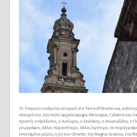
Το Trepuzzi εισάγεται ιστορικά στο Terra d’Otranto και, καλύτ
πλευρά του, την πολύ αρχαία Japigia, Messapia, Calabria και Sa
Χριστό), ο Ηρόδοτος, ο Αντίοχος, ο Σκιλάκης, ο Θουκυδίδης, ο 
γεωγράφοι, άλλοι περισσότερο, άλλοι λιγότερο, το περιέγραψαν
εκτεταμένο μέρος, η γη του Otranto, της Magna Graecia, ένα