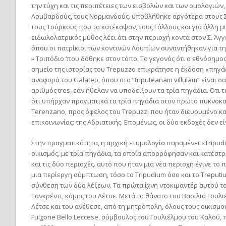
την τύχη και τις περιπέτειες των εισβολών και των ομολογιών,
Λομβαρδούς, τους Νορμανδούς. υποβλήθηκε αργότερα στους Σου
τους Τούρκους που το κατέκαψαν, τους Γάλλους και για άλλη μι
ειδωλολατρικός μύθος λέει ότι στην περιοχή κοντά στον Σ. Ά
όπου οι πατρίκιοι των κοντινών Λουπίων συναντήθηκαν για τη Βα
» Τριπόδιο ‘που δόθηκε στον τόπο. Το γεγονός ότι ο εθνόσημο
σημείο της ιστορίας του Trepuzzo επικράτησε η έκδοση «πηγάδια
αναφορά του Galateo, όπου στο “triputeanam villulam” είναι σα
αριθμός tres, εάν ήθελαν να υποδείξουν τα τρία πηγάδια. Ότι
ότι υπήρχαν πραγματικά τα τρία πηγάδια στον πρώτο πυκνοκατ
Terenzano, προς όφελος του Trepuzzi που ήταν διευρυμένο κα
επικοινωνίας: της Αδριατικής. Επομένως, οι δύο εκδοχές δεν ε
Στην πραγματικότητα, η αρχική ετυμολογία παραμένει «Tripud
οικισμός, με τρία πηγάδια, τα οποία απορρόφησαν και κατέστ
και τις δύο περιοχές. αυτό που ήταν μια νέα περιοχή έγινε το
μια περίεργη σύμπτωση, τόσο το Tripudium όσο και το Treputi
σύνθεση των δύο λέξεων. Τα πρώτα ίχνη ντοκιμαντέρ αυτού το
Τανκρέντι, κόμης του Λέτσε. Μετά το θάνατο του Βασιλιά Γουλ
Λέτσε και του ανέθεσε, από τη μητρόπολη, όλους τους οικισμο
Fulgone Bello Leccese, σύμβουλος του Γουλιέλμου του Καλού, π