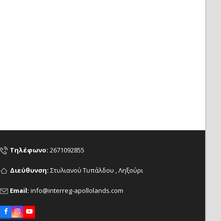
Τηλέφωνο:
2671092855
Διεύθυνση:
Στυλιανού Τυπάλδου , Ληξούρι
Email:
info@interreg-apollolands.com
Facebook
Instagram
YouTube