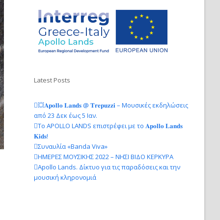
Latest Posts
💥𝐀𝐩𝐨𝐥𝐥𝐨 𝐋𝐚𝐧𝐝𝐬 @ 𝐓𝐫𝐞𝐩𝐮𝐳𝐳𝐢 – Μουσικές εκδηλώσεις
από 23 Δεκ έως 5 Ιαν.
Το APOLLO LANDS επιστρέφει με το 𝐀𝐩𝐨𝐥𝐥𝐨 𝐋𝐚𝐧𝐝𝐬
𝐊𝐢𝐝𝐬!
Συναυλία «Banda Viva»
ΗΜΕΡΕΣ ΜΟΥΣΙΚΗΣ 2022 – ΝΗΣΙ ΒΙΔΟ ΚΕΡΚΥΡΑ
Apollo Lands. Δίκτυο για τις παραδόσεις και την
μουσική κληρονομιά