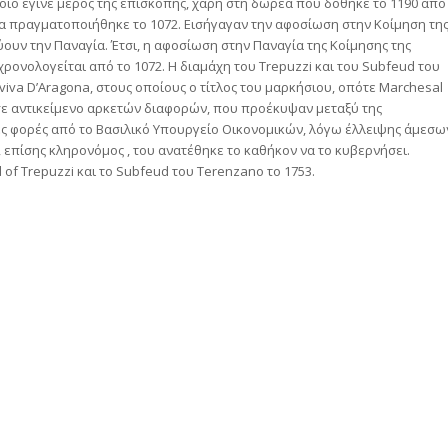
οποίο έγινε μέρος της επισκοπής, χάρη στη δωρεά που δόθηκε το 1190 από
ία πραγματοποιήθηκε το 1072. Εισήγαγαν την αφοσίωση στην Κοίμηση τη
ουν την Παναγία. Έτσι, η αφοσίωση στην Παναγία της Κοίμησης της
ρονολογείται από το 1072. Η διαμάχη του Trepuzzi και του Subfeud του
iva D’Aragona, στους οποίους ο τίτλος του μαρκήσιου, οπότε Marchesal
λεσε αντικείμενο αρκετών διαφορών, που προέκυψαν μεταξύ της
ς φορές από το Βασιλικό Υπουργείο Οικονομικών, λόγω έλλειψης άμεσω
, επίσης κληρονόμος , του ανατέθηκε το καθήκον να το κυβερνήσει.
 of Trepuzzi και το Subfeud του Terenzano το 1753.