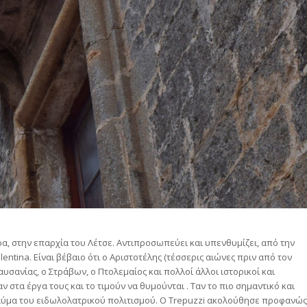
ερα, στην επαρχία του Λέτσε. Αντιπροσωπεύει και υπενθυμίζει, από την
lentina. Είναι βέβαιο ότι ο Αριστοτέλης (τέσσερις αιώνες πριν από τον
Παυσανίας, ο Στράβων, ο Πτολεμαίος και πολλοί άλλοι ιστορικοί και
 στα έργα τους και το τιμούν να θυμούνται . Ταν το πιο σημαντικό και
 θαύμα του ειδωλολατρικού πολιτισμού. Ο Trepuzzi ακολούθησε προφανώς