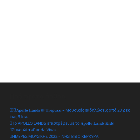
Πρόσφατα άρθρα
💥𝐀𝐩𝐨𝐥𝐥𝐨 𝐋𝐚𝐧𝐝𝐬 @ 𝐓𝐫𝐞𝐩𝐮𝐳𝐳𝐢 – Μουσικές εκδηλώσεις από 23 Δεκ
έως 5 Ιαν.
Το APOLLO LANDS επιστρέφει με το 𝐀𝐩𝐨𝐥𝐥𝐨 𝐋𝐚𝐧𝐝𝐬 𝐊𝐢𝐝𝐬!
Συναυλία «Banda Viva»
ΗΜΕΡΕΣ ΜΟΥΣΙΚΗΣ 2022 – ΝΗΣΙ ΒΙΔΟ ΚΕΡΚΥΡΑ