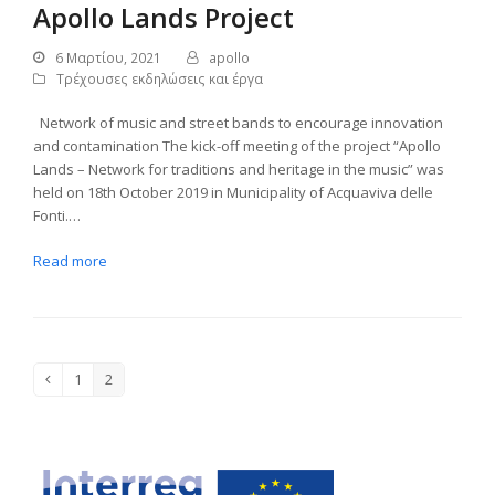
Apollo Lands Project
6 Μαρτίου, 2021
apollo
Τρέχουσες εκδηλώσεις και έργα
Network of music and street bands to encourage innovation
and contamination The kick-off meeting of the project “Apollo
Lands – Network for traditions and heritage in the music” was
held on 18th October 2019 in Municipality of Acquaviva delle
Fonti.…
Read more
1
2
Previous
Page
Page