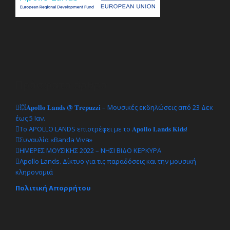
Πρόσφατα άρθρα
💥𝐀𝐩𝐨𝐥𝐥𝐨 𝐋𝐚𝐧𝐝𝐬 @ 𝐓𝐫𝐞𝐩𝐮𝐳𝐳𝐢 – Μουσικές εκδηλώσεις από 23 Δεκ
έως 5 Ιαν.
Το APOLLO LANDS επιστρέφει με το 𝐀𝐩𝐨𝐥𝐥𝐨 𝐋𝐚𝐧𝐝𝐬 𝐊𝐢𝐝𝐬!
Συναυλία «Banda Viva»
ΗΜΕΡΕΣ ΜΟΥΣΙΚΗΣ 2022 – ΝΗΣΙ ΒΙΔΟ ΚΕΡΚΥΡΑ
Apollo Lands. Δίκτυο για τις παραδόσεις και την μουσική
κληρονομιά
Πολιτική Απορρήτου