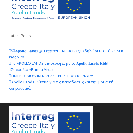
Latest Posts
💥𝐀𝐩𝐨𝐥𝐥𝐨 𝐋𝐚𝐧𝐝𝐬 @ 𝐓𝐫𝐞𝐩𝐮𝐳𝐳𝐢 – Μουσικές εκδηλώσεις από 23 Δεκ
έως 5 Ιαν.
Το APOLLO LANDS επιστρέφει με το 𝐀𝐩𝐨𝐥𝐥𝐨 𝐋𝐚𝐧𝐝𝐬 𝐊𝐢𝐝𝐬!
Συναυλία «Banda Viva»
ΗΜΕΡΕΣ ΜΟΥΣΙΚΗΣ 2022 – ΝΗΣΙ ΒΙΔΟ ΚΕΡΚΥΡΑ
Apollo Lands. Δίκτυο για τις παραδόσεις και την μουσική
κληρονομιά