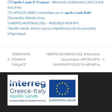
💥𝐀𝐩𝐨𝐥𝐥𝐨 𝐋𝐚𝐧𝐝𝐬 @ 𝐓𝐫𝐞𝐩𝐮𝐳𝐳𝐢 – Μουσικές εκδηλώσεις από 23 Δεκ
έως 5 Ιαν.
Το APOLLO LANDS επιστρέφει με το 𝐀𝐩𝐨𝐥𝐥𝐨 𝐋𝐚𝐧𝐝𝐬 𝐊𝐢𝐝𝐬!
Συναυλία «Banda Viva»
ΗΜΕΡΕΣ ΜΟΥΣΙΚΗΣ 2022 – ΝΗΣΙ ΒΙΔΟ ΚΕΡΚΥΡΑ
Apollo Lands. Δίκτυο για τις παραδόσεις και την μουσική
κληρονομιά
“BANDAVIVA
ΗΜΕΡΕΣ ΜΟΥΣΙΚΗΣ 2022 🎵Μουσικό
ΣΥΝΑΝΤΑ
Εργαστήριο «ΕΡΓΑΣΤHΡΙΟ
previous
next
ΤΗΝ JAZZ”
ΕΝΟΡΧHΣΤΡΩΣΗΣ ΓΙΑ ΜΠAΝΤΑ»
post:
post: