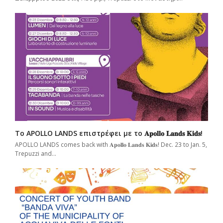
Το APOLLO LANDS επιστρέφει με το 𝐀𝐩𝐨𝐥𝐥𝐨 𝐋𝐚𝐧𝐝𝐬 𝐊𝐢𝐝𝐬!
APOLLO LANDS comes back with 𝐀𝐩𝐨𝐥𝐥𝐨 𝐋𝐚𝐧𝐝𝐬 𝐊𝐢𝐝𝐬! Dec. 23 to Jan. 5,
Trepuzzi and…