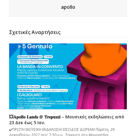
apollo
Σχετικές Αναρτήσεις
💥𝐀𝐩𝐨𝐥𝐥𝐨 𝐋𝐚𝐧𝐝𝐬 @ 𝐓𝐫𝐞𝐩𝐮𝐳𝐳𝐢 – Μουσικές εκδηλώσεις από
23 Δεκ έως 5 Ιαν.
✔️ΠΡΩΤΗ ΜΟΥΣΙΚΗ ΕΚΔΗΛΩΣΗ/ ΕΙΣΟΔΟΣ ΔΩΡΕΑΝ Πέμπτη, 29
Δεκεμβρίου 2022 στις 7:30 μ.μ., Trepuzzi στο Μοναστήρι…