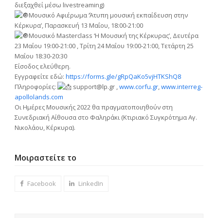
διεξαχθεί μέσω livestreaming)
Μουσικό Αφιέρωμα ‘Άτυπη μουσική εκπαίδευση στην
Κέρκυρα’, Παρασκευή 13 Μαΐου, 18:00-21:00
Μουσικό Masterclass ‘Η Μουσική της Κέρκυρας’, Δευτέρα
23 Μαΐου 19:00-21:00 , Τρίτη 24 Μαΐου 19:00-21:00, Τετάρτη 25
Μαΐου 18:30-20:30
Είσοδος ελεύθερη.
Εγγραφείτε εδώ:
https://forms.gle/gRpQaKo5vjHTKShQ8
Πληροφορίες:
support@lp.gr
,
www.corfu.gr
,
www.interreg-
apollolands.com
Οι Ημέρες Μουσικής 2022 θα πραγματοποιηθούν στη
Συνεδριακή Αίθουσα στο Φαληράκι (Κτιριακό Συγκρότημα Αγ.
Νικολάου, Κέρκυρα).
Μοιραστείτε το
Facebook
LinkedIn