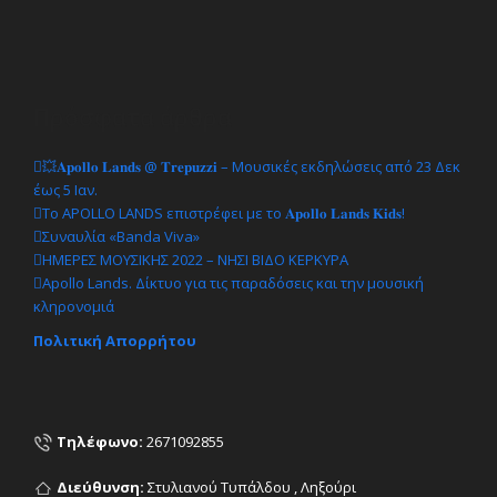
Πρόσφατα άρθρα
💥𝐀𝐩𝐨𝐥𝐥𝐨 𝐋𝐚𝐧𝐝𝐬 @ 𝐓𝐫𝐞𝐩𝐮𝐳𝐳𝐢 – Μουσικές εκδηλώσεις από 23 Δεκ
έως 5 Ιαν.
Το APOLLO LANDS επιστρέφει με το 𝐀𝐩𝐨𝐥𝐥𝐨 𝐋𝐚𝐧𝐝𝐬 𝐊𝐢𝐝𝐬!
Συναυλία «Banda Viva»
ΗΜΕΡΕΣ ΜΟΥΣΙΚΗΣ 2022 – ΝΗΣΙ ΒΙΔΟ ΚΕΡΚΥΡΑ
Apollo Lands. Δίκτυο για τις παραδόσεις και την μουσική
κληρονομιά
Πολιτική Απορρήτου
Τηλέφωνο:
2671092855
Διεύθυνση:
Στυλιανού Τυπάλδου , Ληξούρι